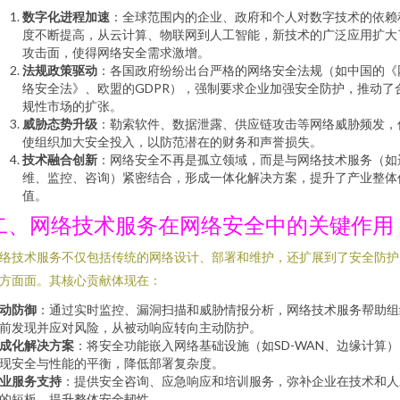
数字化进程加速
：全球范围内的企业、政府和个人对数字技术的依赖
度不断提高，从云计算、物联网到人工智能，新技术的广泛应用扩大
攻击面，使得网络安全需求激增。
法规政策驱动
：各国政府纷纷出台严格的网络安全法规（如中国的《
络安全法》、欧盟的GDPR），强制要求企业加强安全防护，推动了
规性市场的扩张。
威胁态势升级
：勒索软件、数据泄露、供应链攻击等网络威胁频发，
使组织加大安全投入，以防范潜在的财务和声誉损失。
技术融合创新
：网络安全不再是孤立领域，而是与网络技术服务（如
维、监控、咨询）紧密结合，形成一体化解决方案，提升了产业整体
值。
二、网络技术服务在网络安全中的关键作用
络技术服务不仅包括传统的网络设计、部署和维护，还扩展到了安全防护
方面面。其核心贡献体现在：
动防御
：通过实时监控、漏洞扫描和威胁情报分析，网络技术服务帮助组
前发现并应对风险，从被动响应转向主动防护。
成化解决方案
：将安全功能嵌入网络基础设施（如SD-WAN、边缘计算）
现安全与性能的平衡，降低部署复杂度。
业服务支持
：提供安全咨询、应急响应和培训服务，弥补企业在技术和人
的短板，提升整体安全韧性。