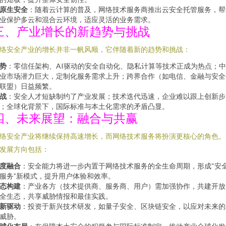
原生安全
：随着云计算的普及，网络技术服务商推出云安全托管服务，帮
业保护多云和混合云环境，适应灵活的业务需求。
三、产业增长的新趋势与挑战
络安全产业的增长并非一帆风顺，它伴随着新的趋势和挑战：
势
：零信任架构、AI驱动的安全自动化、隐私计算等技术正成为热点；
业市场潜力巨大，定制化服务需求上升；跨界合作（如电信、金融与安全
联盟）日益频繁。
战
：安全人才短缺制约了产业发展；技术迭代迅速，企业难以跟上创新步
；全球化背景下，国际标准与本土化需求的矛盾凸显。
四、未来展望：融合与共赢
络安全产业将继续保持高速增长，而网络技术服务将扮演更核心的角色。
发展方向包括：
度融合
：安全能力将进一步内置于网络技术服务的全生命周期，形成“安
服务”新模式，提升用户体验和效率。
态构建
：产业各方（技术提供商、服务商、用户）需加强协作，共建开放
全生态，共享威胁情报和最佳实践。
新驱动
：投资于新兴技术研发，如量子安全、区块链安全，以应对未来的
威胁。